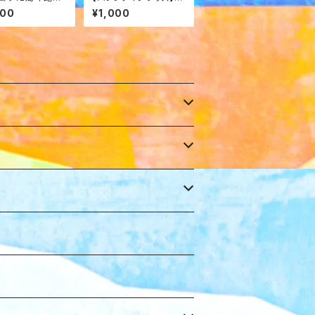
ツ
ロマイド
000
¥1,000