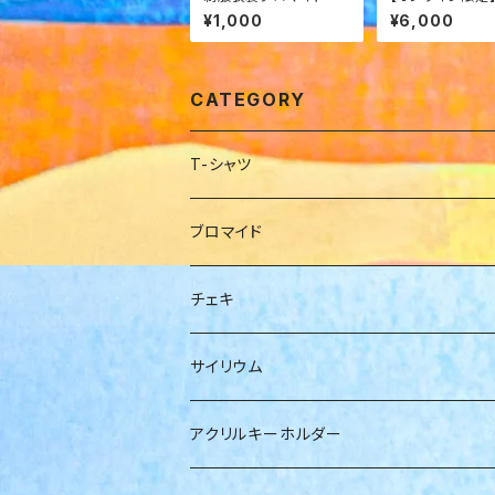
みまみれフルコ
¥1,000
¥6,000
チボックスセット
CATEGORY
T-シャツ
小日向麻衣
ブロマイド
橋本ともか
小日向麻衣
チェキ
福澤みすみ
福澤みすみ
福澤みすみ
サイリウム
岡橋咲奈
佐野初花
アクリルキーホルダー