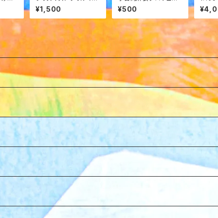
ースラン
ホルダー
スグッズ『ランダム証明
Tシャ
¥1,500
¥500
¥4,
写真キーホルダー』