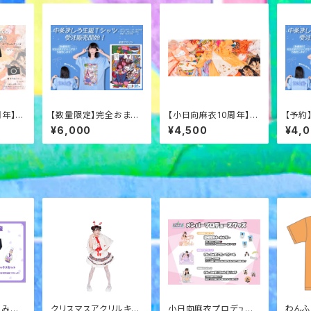
周年】ま
【数量限定】完全おまか
【小日向麻衣10周年】ま
【予約
ょポス
せ中条ましろ生誕Ｔ
いちゃんといっしょロン
Tシャ
¥6,000
¥4,500
¥4,
T２
】みす
クリスマスアクリルキー
小日向麻衣プロデュー
わんふ