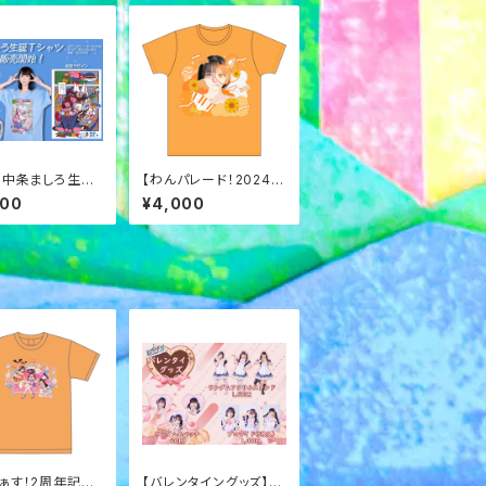
】中条ましろ生誕
【わんパレード！2024】
ツ2026
推しTシャツ
000
¥4,000
ぁす！2周年記念
【バレンタイングッズ】ブ