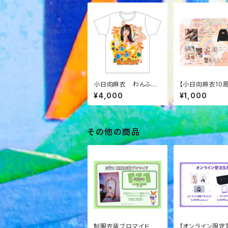
小日向麻衣 わんふぁ
【小日向麻衣10
す！デビュー記念オフィ
いちゃんといっし
¥4,000
¥1,000
シャルT-シャツ
ター
その他の商品
制服衣装ブロマイド
【オンライン限定