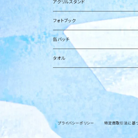
佐野初花
橋本ともか
アクリルスタンド
箱推し
岡橋咲奈
小日向麻衣
フォトブック
花村紗海
箱
缶バッチ
藤宮くるみ
タオル
松田琉那
西野ゆずき
プライバシーポリシー
特定商取引法に基