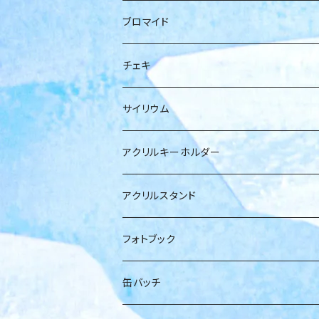
小日向麻衣
ブロマイド
橋本ともか
小日向麻衣
チェキ
福澤みすみ
福澤みすみ
福澤みすみ
サイリウム
岡橋咲奈
佐野初花
アクリルキーホルダー
佐野初花
橋本ともか
アクリルスタンド
箱推し
岡橋咲奈
小日向麻衣
フォトブック
花村紗海
箱
缶バッチ