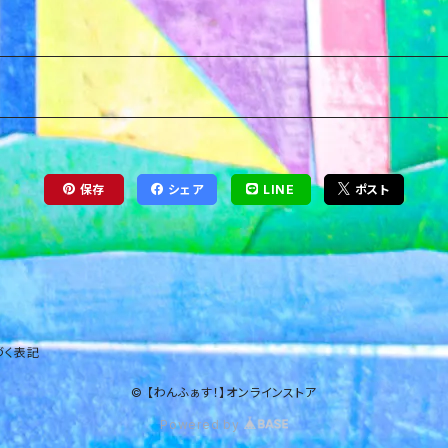
保存
シェア
LINE
ポスト
づく表記
© 【わんふぁす！】オンラインストア
Powered by