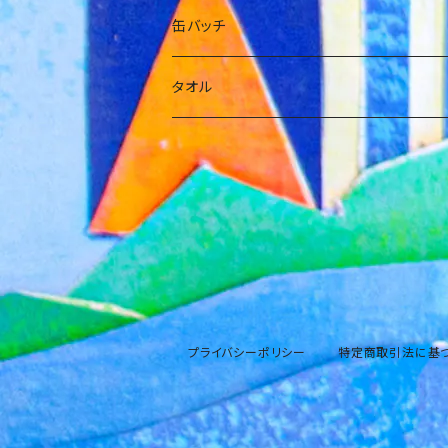
花村紗海
箱
缶バッチ
藤宮くるみ
タオル
松田琉那
西野ゆずき
プライバシーポリシー
特定商取引法に基