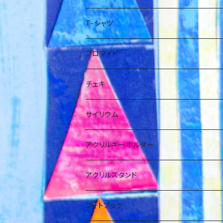
T-シャツ
小日向麻衣
ブロマイド
橋本ともか
小日向麻衣
チェキ
福澤みすみ
福澤みすみ
福澤みすみ
サイリウム
岡橋咲奈
佐野初花
アクリルキーホルダー
佐野初花
橋本ともか
アクリルスタンド
箱推し
岡橋咲奈
小日向麻衣
フォトブック