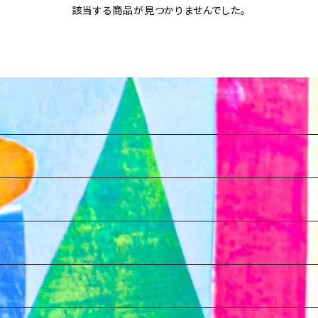
該当する商品が見つかりませんでした。