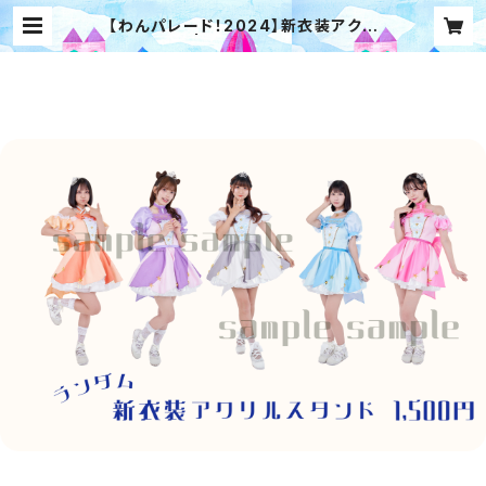
【わんパレード！2024】新衣装アクリ
ルスタンド | 【わんふぁす！】オンライ
ンストア