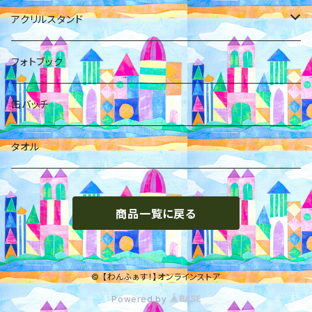
佐野初花
橋本ともか
アクリルスタンド
箱推し
岡橋咲奈
小日向麻衣
フォトブック
花村紗海
箱
缶バッチ
藤宮くるみ
タオル
松田琉那
商品一覧に戻る
西野ゆずき
© 【わんふぁす！】オンラインストア
Powered by