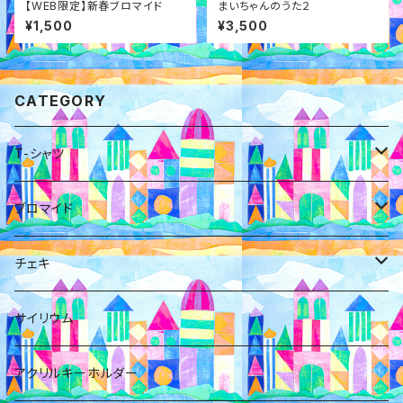
【WEB限定】新春ブロマイド
まいちゃんのうた２
¥1,500
¥3,500
CATEGORY
T-シャツ
小日向麻衣
ブロマイド
橋本ともか
小日向麻衣
チェキ
福澤みすみ
福澤みすみ
福澤みすみ
サイリウム
岡橋咲奈
佐野初花
アクリルキーホルダー