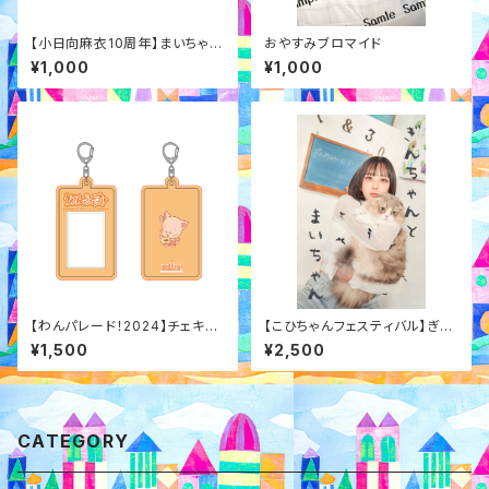
【小日向麻衣10周年】まいちゃん
おやすみブロマイド
といっしょポスター
¥1,000
¥1,000
【わんパレード！2024】チェキホ
【こひちゃんフェスティバル】ぎん
ルダー
ちゃんとまいちゃん
¥1,500
¥2,500
CATEGORY