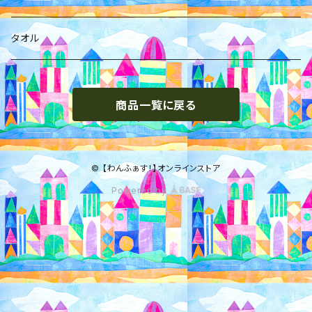
藤宮くるみ
タオル
松田琉那
商品一覧に戻る
西野ゆずき
© 【わんふぁす！】オンラインストア
Powered by