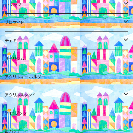
T-シャツ
小日向麻衣
ブロマイド
橋本ともか
小日向麻衣
チェキ
福澤みすみ
福澤みすみ
福澤みすみ
サイリウム
岡橋咲奈
佐野初花
アクリルキーホルダー
佐野初花
橋本ともか
アクリルスタンド
箱推し
岡橋咲奈
小日向麻衣
フォトブック
花村紗海
箱
缶バッチ