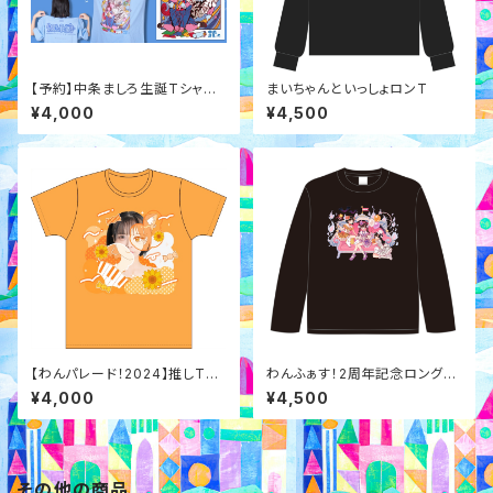
【予約】中条ましろ生誕Tシャツ2
まいちゃんといっしょロンT
026
¥4,000
¥4,500
【わんパレード！2024】推しTシ
わんふぁす！2周年記念ロングT
ャツ
シャツ
¥4,000
¥4,500
その他の商品