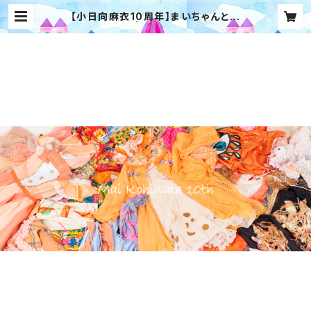
【小日向麻衣10周年】まいちゃんとい
っしょロンT２ | 【わんふぁす！】オンラ
インストア