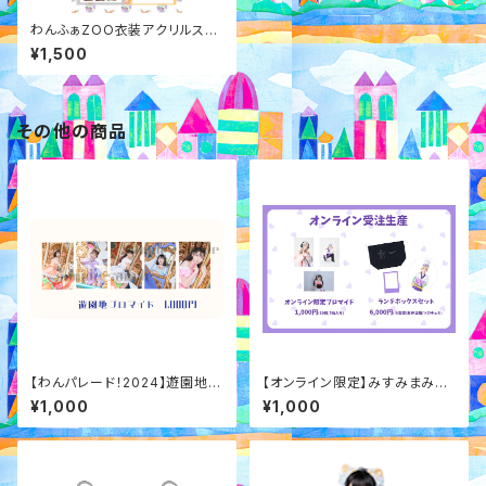
わんふぁZOO衣装アクリルスタ
ンド
¥1,500
その他の商品
【わんパレード！2024】遊園地ブ
【オンライン限定】みすみまみれ
ロマイド
フルコースブロマイド
¥1,000
¥1,000