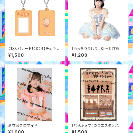
【わんパレード！2024】チェキホ
【もっちりましましゆ～とぴあ】
ルダー
生誕衣装アクキー
¥1,500
¥1,200
新衣装ブロマイド
【わんふぁす！のウエスタンアド
ベンちゃ～】ランダムアクスタ
¥1,000
¥1,500