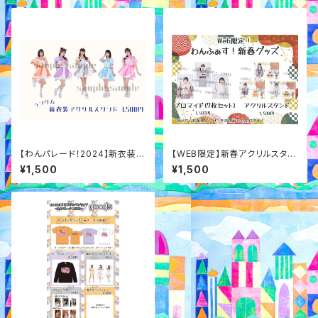
【わんパレード！2024】新衣装ア
【WEB限定】新春アクリルスタン
クリルスタンド
ド
¥1,500
¥1,500