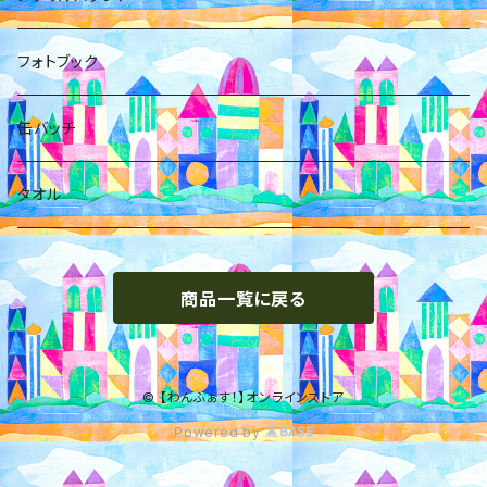
箱推し
岡橋咲奈
小日向麻衣
フォトブック
花村紗海
箱
缶バッチ
藤宮くるみ
タオル
松田琉那
商品一覧に戻る
西野ゆずき
© 【わんふぁす！】オンラインストア
Powered by