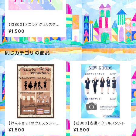
【嘘800】デコラアクリルスタン
ド
¥1,500
同じカテゴリの商品
【わんふぁす！のウエスタンアド
【嘘800】応援アクリルスタンド
ベンちゃ～】ランダムアクスタ
¥1,500
¥1,500