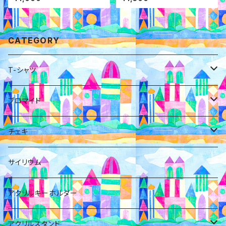
CATEGORY
T-シャツ
小日向麻衣
ブロマイド
橋本ともか
小日向麻衣
チェキ
福澤みすみ
福澤みすみ
福澤みすみ
サイリウム
岡橋咲奈
佐野初花
アクリルキーホルダー
佐野初花
橋本ともか
アクリルスタンド