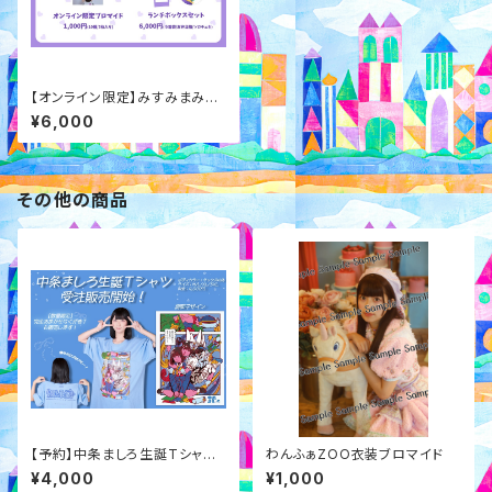
【オンライン限定】みすみまみれ
フルコースランチボックスセット
¥6,000
その他の商品
【予約】中条ましろ生誕Tシャツ2
わんふぁZOO衣装ブロマイド
026
¥4,000
¥1,000