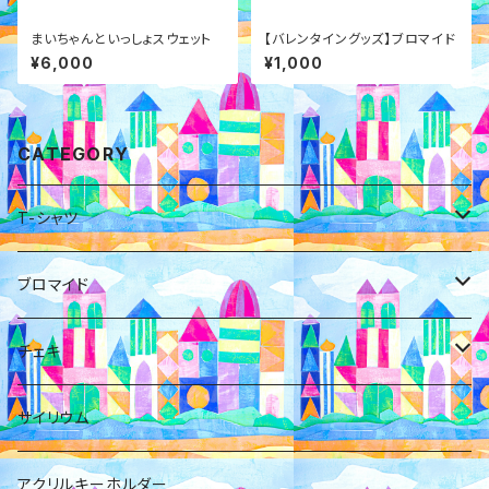
まいちゃんといっしょスウェット
【バレンタイングッズ】ブロマイド
¥6,000
¥1,000
CATEGORY
T-シャツ
小日向麻衣
ブロマイド
橋本ともか
小日向麻衣
チェキ
福澤みすみ
福澤みすみ
福澤みすみ
サイリウム
岡橋咲奈
佐野初花
アクリルキーホルダー