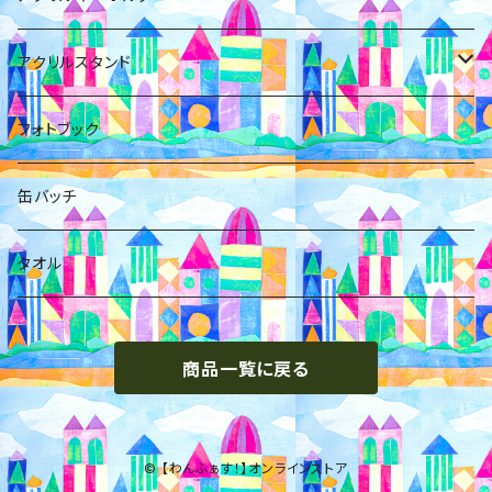
佐野初花
橋本ともか
アクリルスタンド
箱推し
岡橋咲奈
小日向麻衣
フォトブック
花村紗海
箱
缶バッチ
藤宮くるみ
タオル
松田琉那
商品一覧に戻る
西野ゆずき
© 【わんふぁす！】オンラインストア